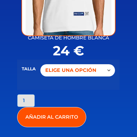
CAMISETA DE HOMBRE BLANCA
24
€
TALLA
AÑADIR AL CARRITO